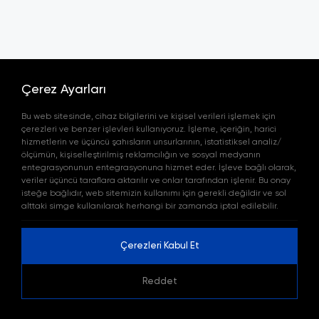
Çerez Ayarları
Bu web sitesinde, cihaz bilgilerini ve kişisel verileri işlemek için
çerezleri ve benzer işlevleri kullanıyoruz. İşleme, içeriğin, harici
hizmetlerin ve üçüncü şahısların unsurlarının, istatistiksel analiz/
ölçümün, kişiselleştirilmiş reklamcılığın ve sosyal medyanın
entegrasyonunun entegrasyonuna hizmet eder. İşleve bağlı olarak,
0 (216) 650 92 ( 06 - 08 )
veriler üçüncü taraflara aktarılır ve onlar tarafından işlenir. Bu onay
isteğe bağlıdır, web sitemizin kullanımı için gerekli değildir ve sol
info@matamimarlik.com
alttaki simge kullanılarak herhangi bir zamanda iptal edilebilir.
Kavacık, Vip Plaza, Yeni Sk. No:5
D:6, 34810 Beykoz/İstanbul
Çerezleri Kabul Et
Reddet
© 2023 matamimarlık.com.tr | Tüm