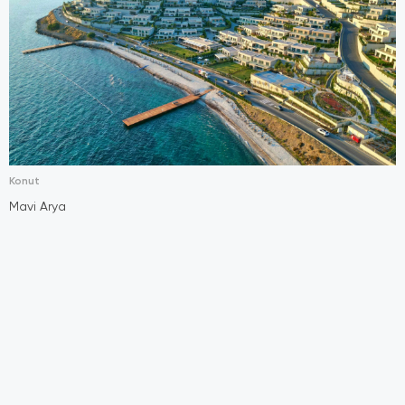
Konut
Mavi Arya
S
A