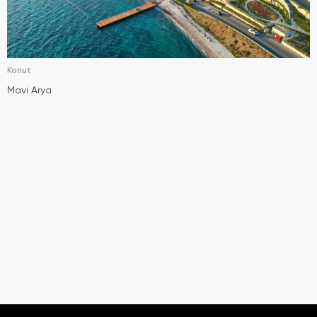
Konut
Mavi Arya
S
A